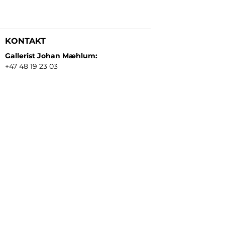
KONTAKT
Gallerist Johan Mæhlum:
+47 48 19 23 03
Gallerist Elisabeth Kongsrud:
+47 99 16 26 24
Rammeverksted:
+47 45 35 10 24
E-post:
post@gallerizink.no
BESØKSADRESSE
Sigrid Undsets plass
Storgt. 49
2609 Lillehammer
Norge
ÅPNINGSTIDER