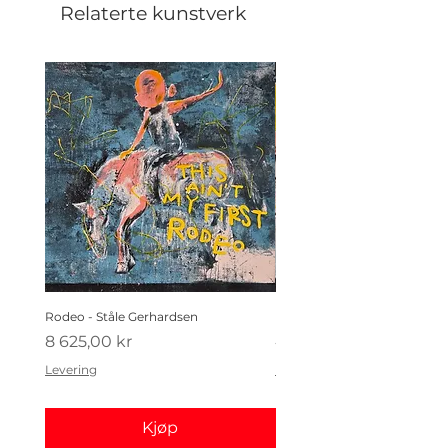
Relaterte kunstverk
Rodeo - Ståle Gerhardsen
Koldtbordet - Ståle Gerhard
Pris
Pris
8 625,00 kr
4 410,00 kr
Levering
Levering
Kjøp