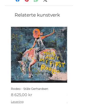
Relaterte kunstverk
Rodeo - Ståle Gerhardsen
Koldtbordet - Ståle Gerhard
Pris
Pris
8 625,00 kr
4 410,00 kr
Levering
Levering