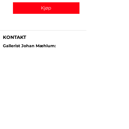
Kjøp
KONTAKT
Gallerist Johan Mæhlum:
+47 48 19 23 03
Gallerist Elisabeth Kongsrud:
+47 99 16 26 24
Rammeverksted:
+47 45 35 10 24
E-post:
post@gallerizink.no
BESØKSADRESSE
Sigrid Undsets plass
Storgt. 49
2609 Lillehammer
Norge