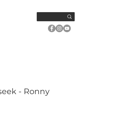
OM OSS
seek - Ronny