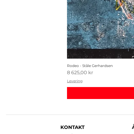
Rodeo - Ståle Gerhardsen
Pris
8 625,00 kr
Levering
KONTAKT