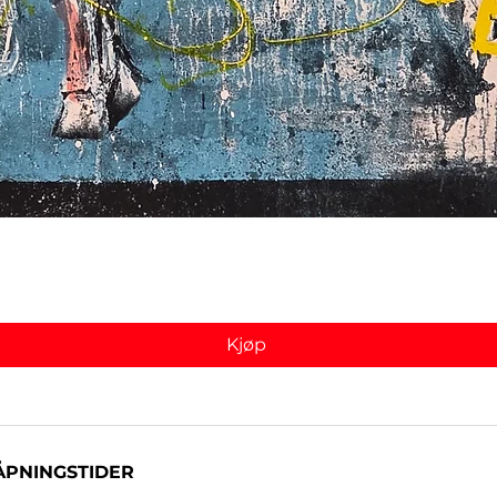
Hurtigvisning
Kjøp
ÅPNINGSTIDER