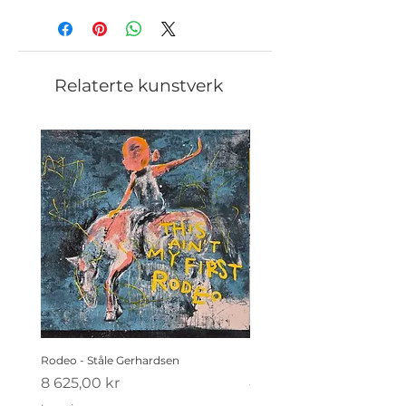
Relaterte kunstverk
Rodeo - Ståle Gerhardsen
Koldtbordet - Ståle Gerhard
Pris
Pris
8 625,00 kr
4 410,00 kr