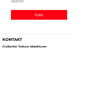
Levering
Levering
Kjøp
KONTAKT
Gallerist Johan Mæhlum:
+47 48 19 23 03
Gallerist Elisabeth Kongsrud:
+47 99 16 26 24
Rammeverksted:
+47 45 35 10 24
E-post:
post@gallerizink.no
BESØKSADRESSE
Sigrid Undsets plass
Storgt. 49