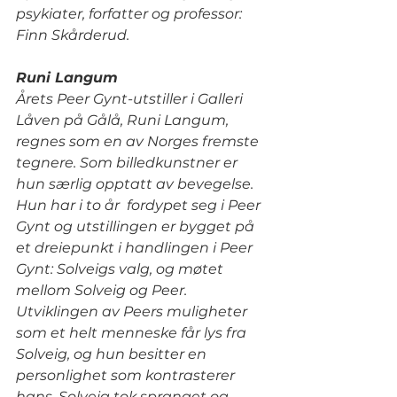
psykiater, forfatter og professor: 
Finn Skårderud.
Runi Langum
Årets Peer Gynt-utstiller i Galleri 
Låven på Gålå, Runi Langum, 
regnes som en av Norges fremste 
tegnere. Som billedkunstner er 
hun særlig opptatt av bevegelse. 
Hun har i to år  fordypet seg i Peer 
Gynt og utstillingen er bygget på 
et dreiepunkt i handlingen i Peer 
Gynt: Solveigs valg, og møtet 
mellom Solveig og Peer. 
Utviklingen av Peers muligheter 
som et helt menneske får lys fra 
Solveig, og hun besitter en 
personlighet som kontrasterer 
hans. Solveig tok spranget og 