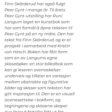
Finn Skårderud har også fulgt 
Peer Gynt i mange år. Til årets 
Peer Gynt-utstilling har Runi 
Langum laget en kunstbok som 
har som formål å åpne teksten til 
Peer Gynt på en ny måte. Den har 
tekst fra Finn Skårderud, og er et 
prosjekt i samarbeid med Kristin 
von Hirsch. Boken har fått form 
som en av Langums egne 
skissebøker, en stor billedbok som 
kan gi leseren overraskelser 
underveis og tillater en variasjon 
mellom abstrakte og figurative 
bilder og skisser som teksten har 
gitt inspirasjon til. Den er en visuell 
iscenesettelse i bokform, og 
tegningene og skissene skaper 
nye linjer å fortolke fritt ut fra.