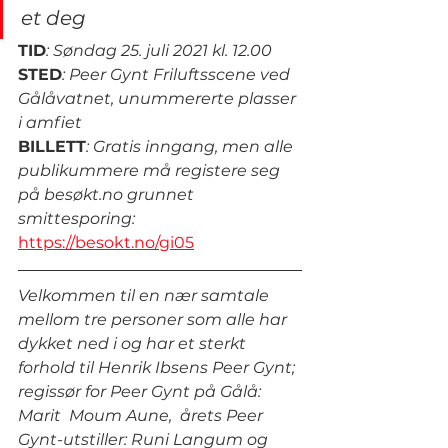
et deg
TID
: Søndag 25. juli 2021 kl. 12.00
STED
: Peer Gynt Friluftsscene ved 
Gålåvatnet, unummererte plasser 
i amfiet
BILLETT
: Gratis inngang, men alle 
publikummere må registere seg 
på besøkt.no grunnet 
smittesporing:
https://besokt.no/gi05
Velkommen til en nær samtale 
mellom tre personer som alle har 
dykket ned i og har et sterkt 
forhold til Henrik Ibsens Peer Gynt; 
regissør for Peer Gynt på Gålå: 
Marit  Moum Aune,  årets Peer 
Gynt-utstiller: Runi Langum og 