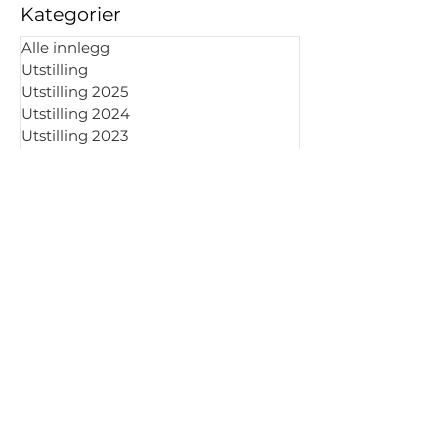
Kategorier
Alle innlegg
Utstilling
Utstilling 2025
Utstilling 2024
Runi Langum | Peer
Sommerutstill
Utstilling 2023
Gynt
2021
Utstilling 2022
Utstilling 2021
Nyheter
Kunstnersamtale
Kunst
Kunsthåndverk
Grafikk
Maleri
Keramikk
Fotografi
Skulptur
Tegning
Glass
Utstilling 2026