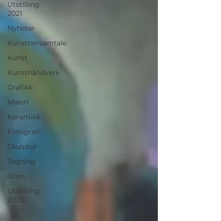
Utstilling
2021
Nyheter
Kunstnersamtale
Kunst
Kunsthåndverk
Grafikk
Maleri
Keramikk
Fotografi
Skulptur
Tegning
Glass
Utstilling
2026