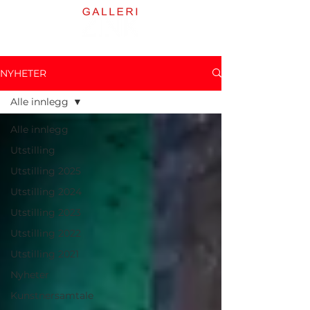
NYHETER
Alle innlegg
Alle innlegg
Utstilling
Utstilling 2025
Utstilling 2024
Utstilling 2023
Utstilling 2022
Utstilling 2021
Nyheter
Kunstnersamtale