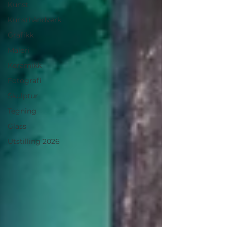
Kunst
Kunsthåndverk
Grafikk
Maleri
Keramikk
Fotografi
Skulptur
Tegning
Glass
Utstilling 2026