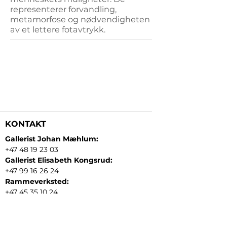
representerer forvandling,
metamorfose og nødvendigheten
av et lettere fotavtrykk.
KONTAKT
Gallerist Johan Mæhlum:
+47 48 19 23 03
Gallerist Elisabeth Kongsrud:
+47 99 16 26 24
Rammeverksted:
+47 45 35 10 24
E-post:
post@gallerizink.no