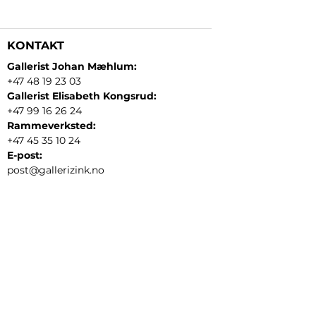
KONTAKT
Gallerist Johan Mæhlum:
+47 48 19 23 03
Gallerist Elisabeth Kongsrud:
+47 99 16 26 24
Rammeverksted:
+47 45 35 10 24
E-post:
post@gallerizink.no
BESØKSADRESSE
Sigrid Undsets plass
Storgt. 49
2609 Lillehammer
Norge
ÅPNINGSTIDER
Tirsdag - fredag:
12 - 17