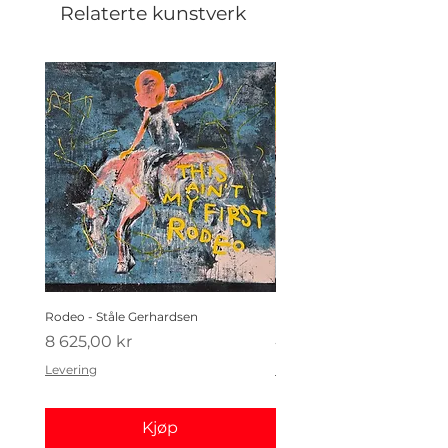
Relaterte kunstverk
Rodeo - Ståle Gerhardsen
Koldtbordet - Ståle Gerhard
Pris
Pris
8 625,00 kr
4 410,00 kr
Levering
Levering
Kjøp