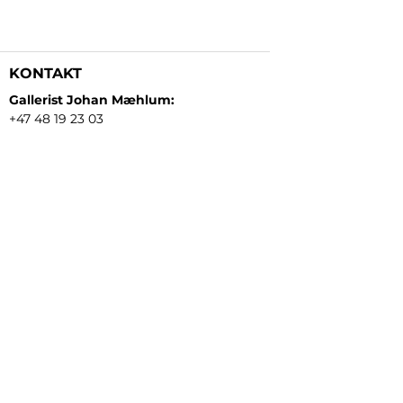
KONTAKT
Gallerist Johan Mæhlum:
+47 48 19 23 03
Gallerist Elisabeth Kongsrud:
+47 99 16 26 24
Rammeverksted:
+47 45 35 10 24
E-post:
post@gallerizink.no
BESØKSADRESSE
Sigrid Undsets plass
Storgt. 49
2609 Lillehammer
Norge
ÅPNINGSTIDER