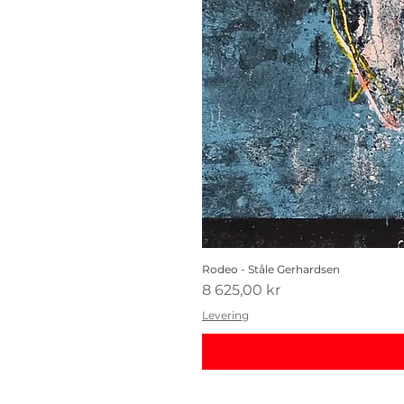
Rodeo - Ståle Gerhardsen
Pris
8 625,00 kr
Levering