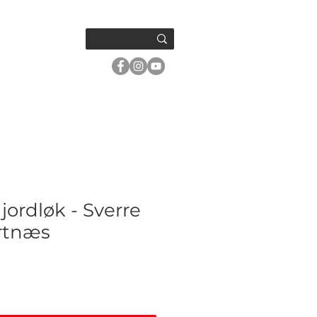
OM OSS
ordløk - Sverre
rtnæs