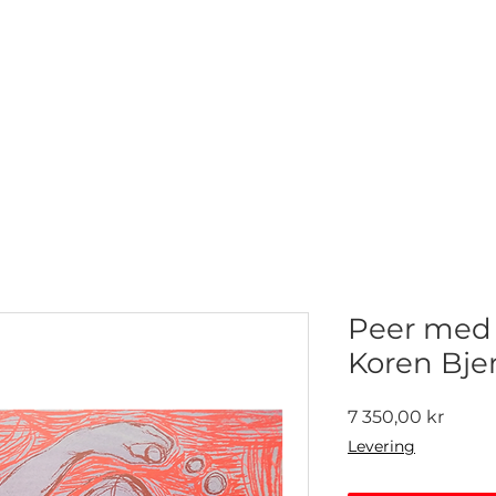
NETTGALLERI
NYHETER
UTSTILLINGER
KONTAKT
Peer med j
Koren Bje
Pris
7 350,00 kr
Levering