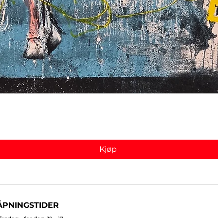
Hurtigvisning
Kjøp
ÅPNINGSTIDER