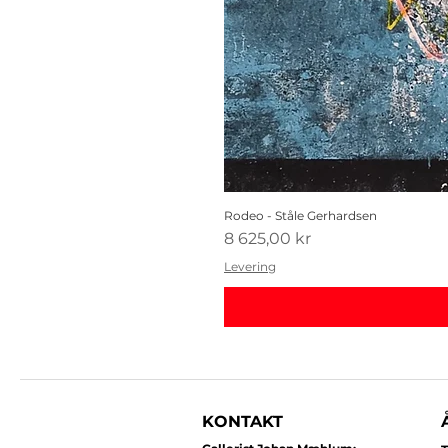
Rodeo - Ståle Gerhardsen
Pris
8 625,00 kr
Levering
KONTAKT