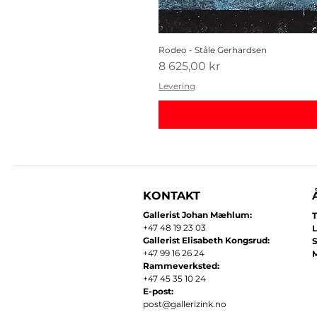
Rodeo - Ståle Gerhardsen
Pris
8 625,00 kr
Levering
KONTAKT
Gallerist Johan Mæhlum:
T
+47 48 19 23 03
L
Gallerist Elisabeth Kongsrud:
+47 99 16 26 24
​
Rammeverksted:
+47 45 35 10 24
E-post:
post@gallerizink.no