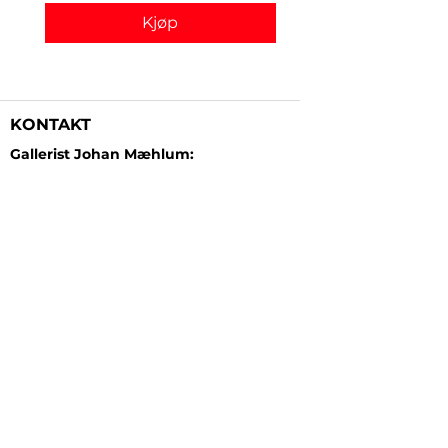
Kjøp
KONTAKT
Gallerist Johan Mæhlum:
+47 48 19 23 03
Gallerist Elisabeth Kongsrud:
+47 99 16 26 24
Rammeverksted:
+47 45 35 10 24
E-post:
post@gallerizink.no
BESØKSADRESSE
Sigrid Undsets plass
Storgt. 49
2609 Lillehammer
Norge