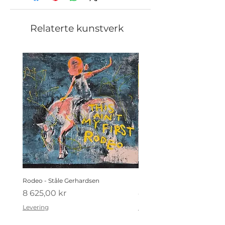
Relaterte kunstverk
Rodeo - Ståle Gerhardsen
Koldtbordet - Ståle Gerhard
Pris
Pris
8 625,00 kr
4 410,00 kr
Levering
Levering