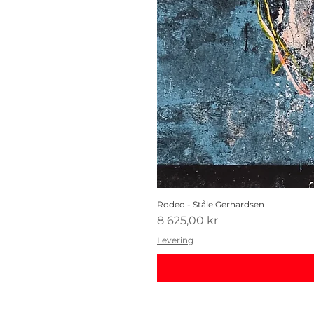
Rodeo - Ståle Gerhardsen
Pris
8 625,00 kr
Levering