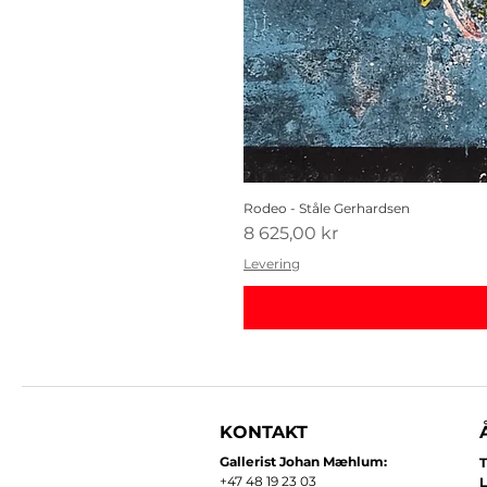
Rodeo - Ståle Gerhardsen
Pris
8 625,00 kr
Levering
KONTAKT
Gallerist Johan Mæhlum:
T
+47 48 19 23 03
L