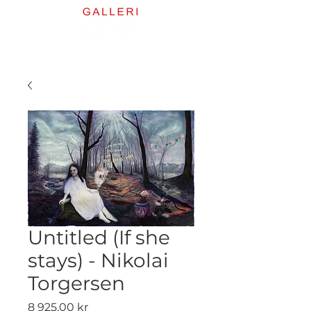
Untitled (If she
stays) - Nikolai
Torgersen
Pris
8 925,00 kr