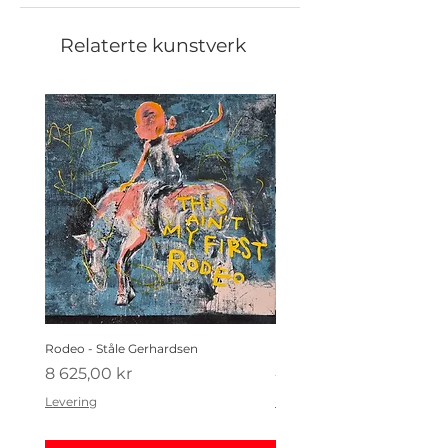
Relaterte kunstverk
Rodeo - Ståle Gerhardsen
Koldtbordet - Ståle Gerhard
Pris
Pris
8 625,00 kr
4 410,00 kr
Levering
Levering