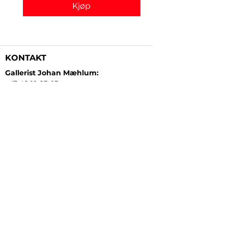
Kjøp
KONTAKT
Gallerist Johan Mæhlum:
+47 48 19 23 03
Gallerist Elisabeth Kongsrud:
+47 99 16 26 24
Rammeverksted:
+47 45 35 10 24
E-post:
post@gallerizink.no
BESØKSADRESSE
Sigrid Undsets plass
Storgt. 49
2609 Lillehammer
Norge