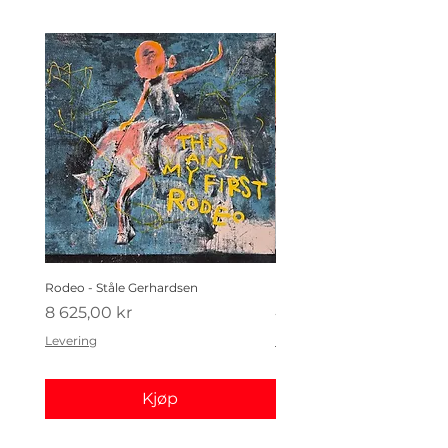
Rodeo - Ståle Gerhardsen
Koldtbordet - Ståle Gerhard
Pris
Pris
8 625,00 kr
4 410,00 kr
Levering
Levering
Kjøp