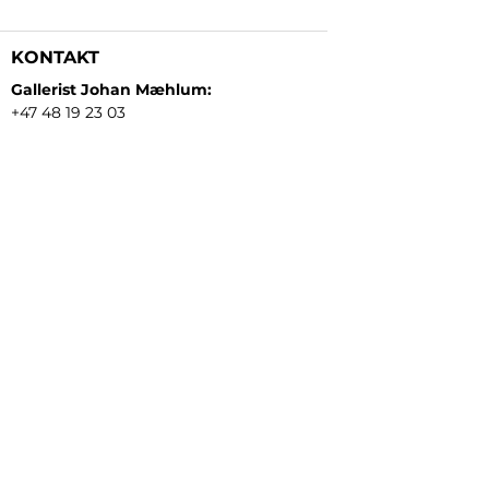
KONTAKT
Gallerist Johan Mæhlum:
+47 48 19 23 03
Gallerist Elisabeth Kongsrud:
+47 99 16 26 24
Rammeverksted:
+47 45 35 10 24
E-post:
post@gallerizink.no
BESØKSADRESSE
Sigrid Undsets plass
Storgt. 49
2609 Lillehammer
Norge
ÅPNINGSTIDER
Tirsdag - fredag:
12 - 17