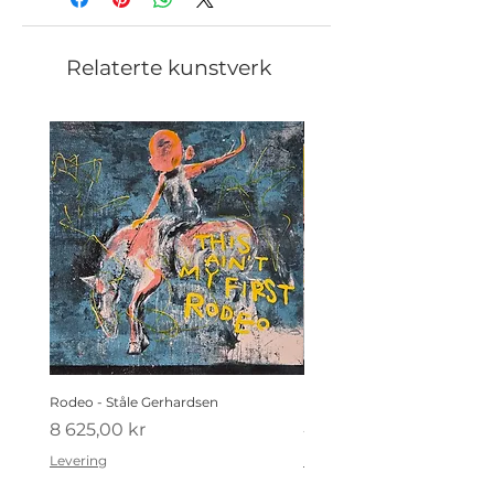
Relaterte kunstverk
Rodeo - Ståle Gerhardsen
Koldtbordet - Ståle Gerhard
Pris
Pris
8 625,00 kr
4 410,00 kr
Levering
Levering