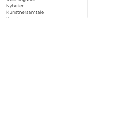
Utstilling 2021
Nyheter
Kunstnersamtale
Kunst
Kunsthåndverk
Grafikk
Maleri
Keramikk
Fotografi
Skulptur
Tegning
Glass
Utstilling 2026
Arkiv
juli 2026
juni 2026
mai 2026
april 2026
mars 2026