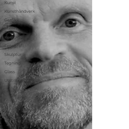
Kunst
Kunsthåndverk
Grafikk
Maleri
Keramikk
Fotografi
Skulptur
Tegning
Glass
Utstilling 2026