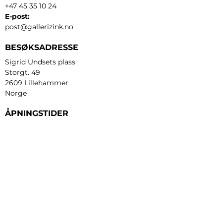
+47 45 35 10 24
E-post:
post@gallerizink.no
BESØKSADRESSE
Sigrid Undsets plass
Storgt. 49
2609 Lillehammer
Norge
ÅPNINGSTIDER
Tirsdag - fredag:
12 - 17
Lørdag:
11 - 16
Søndag:
13 - 16
​Mandag:
etter avtale
Personvern og cookies