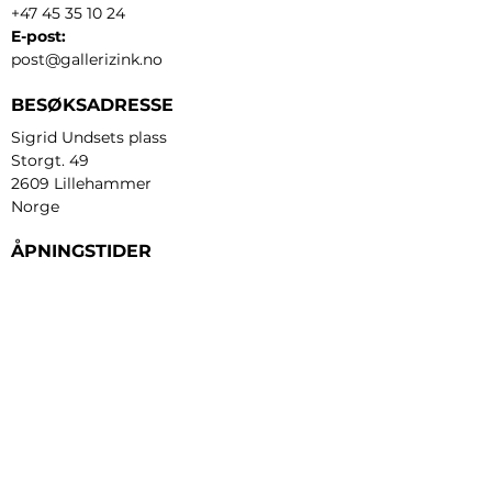
+47 45 35 10 24
E-post:
post@gallerizink.no
BESØKSADRESSE
Sigrid Undsets plass
Storgt. 49
2609 Lillehammer
Norge
ÅPNINGSTIDER
Tirsdag - fredag:
12 - 17
Lørdag:
11 - 16
Søndag:
13 - 16
​Mandag:
etter avtale
Personvern og cookies