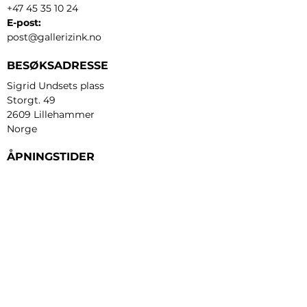
+47 45 35 10 24
E-post:
post@gallerizink.no
BESØKSADRESSE
Sigrid Undsets plass
Storgt. 49
2609 Lillehammer
Norge
ÅPNINGSTIDER
Tirsdag - fredag:
12 - 17
Lørdag:
11 - 16
Søndag:
13 - 16
​Mandag:
etter avtale
Personvern og cookies