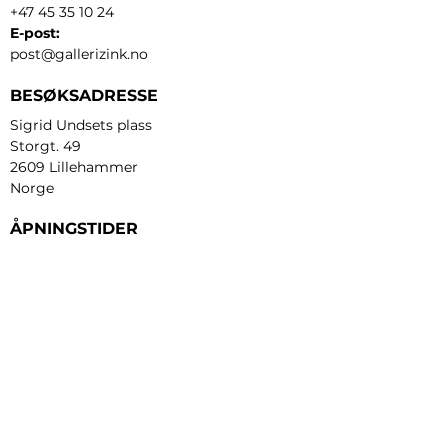
+47 45 35 10 24
E-post:
post@gallerizink.no
BESØKSADRESSE
Sigrid Undsets plass
Storgt. 49
2609 Lillehammer
Norge
ÅPNINGSTIDER
Tirsdag - fredag:
12 - 17
Lørdag:
11 - 16
Søndag:
13 - 16
​Mandag:
etter avtale
Personvern og cookies