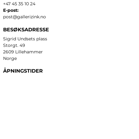
+47 45 35 10 24
E-post:
post@gallerizink.no
BESØKSADRESSE
Sigrid Undsets plass
Storgt. 49
2609 Lillehammer
Norge
ÅPNINGSTIDER
Tirsdag - fredag:
12 - 17
Lørdag:
11 - 16
Søndag:
13 - 16
​Mandag:
etter avtale
Personvern og cookies