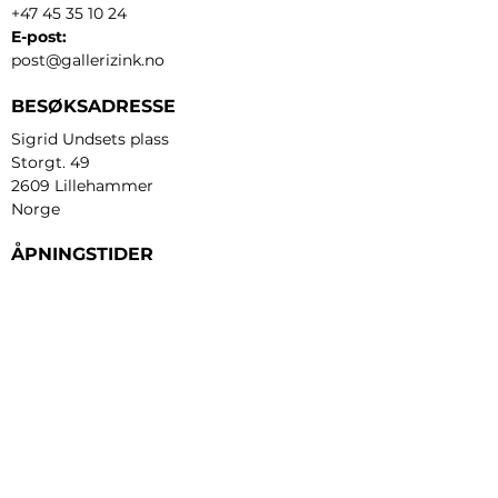
+47 45 35 10 24
E-post:
post@gallerizink.no
BESØKSADRESSE
Sigrid Undsets plass
Storgt. 49
2609 Lillehammer
Norge
ÅPNINGSTIDER
Tirsdag - fredag:
12 - 17
Lørdag:
11 - 16
Søndag:
13 - 16
​Mandag:
etter avtale
Personvern og cookies