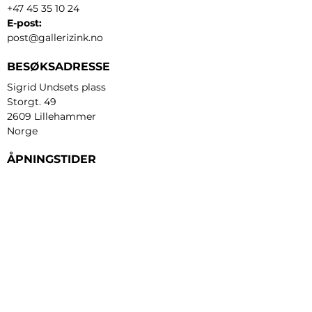
+47 45 35 10 24
E-post:
post@gallerizink.no
BESØKSADRESSE
Sigrid Undsets plass
Storgt. 49
2609 Lillehammer
Norge
ÅPNINGSTIDER
Tirsdag - fredag:
12 - 17
Lørdag:
11 - 16
Søndag:
13 - 16
​Mandag:
etter avtale
Personvern og cookies