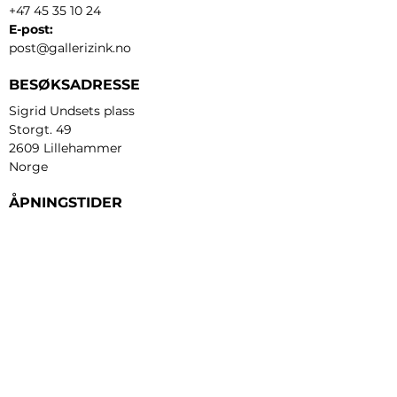
+47 45 35 10 24
E-post:
post@gallerizink.no
BESØKSADRESSE
Sigrid Undsets plass
Storgt. 49
2609 Lillehammer
Norge
ÅPNINGSTIDER
Tirsdag - fredag:
12 - 17
Lørdag:
11 - 16
Søndag:
13 - 16
​Mandag:
etter avtale
Personvern og cookies