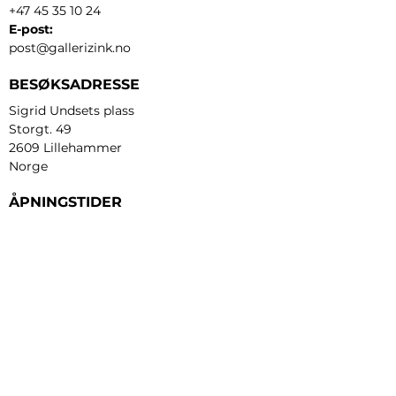
+47 45 35 10 24
E-post:
post@gallerizink.no
BESØKSADRESSE
Sigrid Undsets plass
Storgt. 49
2609 Lillehammer
Norge
ÅPNINGSTIDER
Tirsdag - fredag:
12 - 17
Lørdag:
11 - 16
Søndag:
13 - 16
​Mandag:
etter avtale
Personvern og cookies