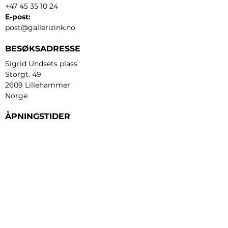
+47 45 35 10 24
E-post:
post@gallerizink.no
BESØKSADRESSE
Sigrid Undsets plass
Storgt. 49
2609 Lillehammer
Norge
ÅPNINGSTIDER
Tirsdag - fredag:
12 - 17
Lørdag:
11 - 16
Søndag:
13 - 16
​Mandag:
etter avtale
Personvern og cookies