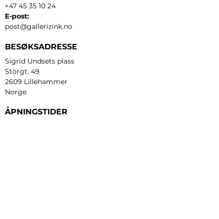
+47 45 35 10 24
E-post:
post@gallerizink.no
BESØKSADRESSE
Sigrid Undsets plass
Storgt. 49
2609 Lillehammer
Norge
ÅPNINGSTIDER
Tirsdag - fredag:
12 - 17
Lørdag:
11 - 16
Søndag:
13 - 16
​Mandag:
etter avtale
Personvern og cookies