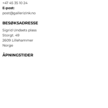
+47 45 35 10 24
E-post:
post@gallerizink.no
BESØKSADRESSE
Sigrid Undsets plass
Storgt. 49
2609 Lillehammer
Norge
ÅPNINGSTIDER
Tirsdag - fredag:
12 - 17
Lørdag:
11 - 16
Søndag:
13 - 16
​Mandag:
etter avtale
Personvern og cookies