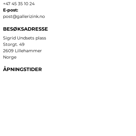
+47 45 35 10 24
E-post:
post@gallerizink.no
BESØKSADRESSE
Sigrid Undsets plass
Storgt. 49
2609 Lillehammer
Norge
ÅPNINGSTIDER
Tirsdag - fredag:
12 - 17
Lørdag:
11 - 16
Søndag:
13 - 16
​Mandag:
etter avtale
Personvern og cookies