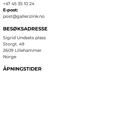
+47 45 35 10 24
E-post:
post@gallerizink.no
BESØKSADRESSE
Sigrid Undsets plass
Storgt. 49
2609 Lillehammer
Norge
ÅPNINGSTIDER
Tirsdag - fredag:
12 - 17
Lørdag:
11 - 16
Søndag:
13 - 16
​Mandag:
etter avtale
Personvern og cookies