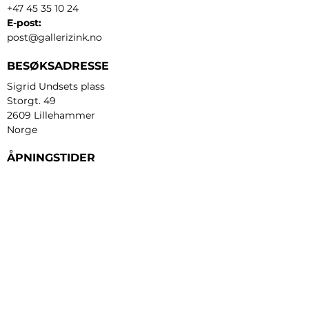
+47 45 35 10 24
E-post:
post@gallerizink.no
BESØKSADRESSE
Sigrid Undsets plass
Storgt. 49
2609 Lillehammer
Norge
ÅPNINGSTIDER
Tirsdag - fredag:
12 - 17
Lørdag:
11 - 16
Søndag:
13 - 16
​Mandag:
etter avtale
Personvern og cookies