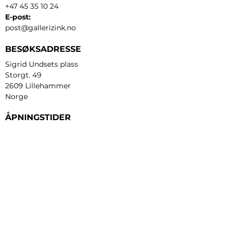
+47 45 35 10 24
E-post:
post@gallerizink.no
BESØKSADRESSE
Sigrid Undsets plass
Storgt. 49
2609 Lillehammer
Norge
ÅPNINGSTIDER
Tirsdag - fredag:
12 - 17
Lørdag:
11 - 16
Søndag:
13 - 16
​Mandag:
etter avtale
Personvern og cookies