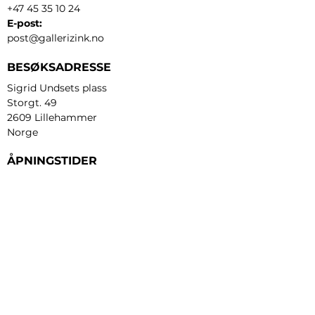
+47 45 35 10 24
E-post:
post@gallerizink.no
BESØKSADRESSE
Sigrid Undsets plass
Storgt. 49
2609 Lillehammer
Norge
ÅPNINGSTIDER
Tirsdag - fredag:
12 - 17
Lørdag:
11 - 16
Søndag:
13 - 16
​Mandag:
etter avtale
Personvern og cookies