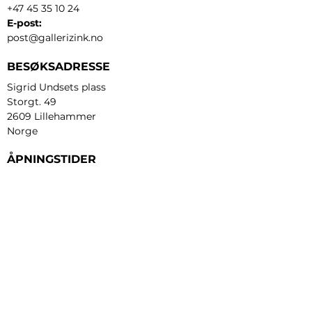
+47 45 35 10 24
E-post:
post@gallerizink.no
BESØKSADRESSE
Sigrid Undsets plass
Storgt. 49
2609 Lillehammer
Norge
ÅPNINGSTIDER
Tirsdag - fredag:
12 - 17
Lørdag:
11 - 16
Søndag:
13 - 16
​Mandag:
etter avtale
Personvern og cookies