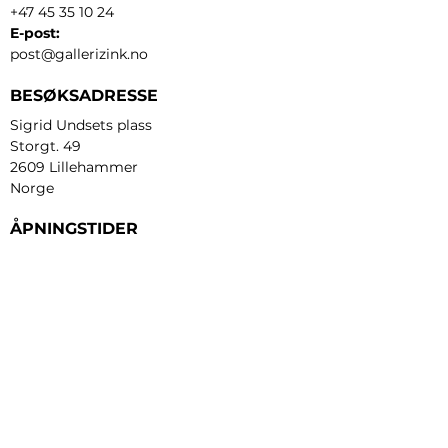
+47 45 35 10 24
E-post:
post@gallerizink.no
BESØKSADRESSE
Sigrid Undsets plass
Storgt. 49
2609 Lillehammer
Norge
ÅPNINGSTIDER
Tirsdag - fredag:
12 - 17
Lørdag:
11 - 16
Søndag:
13 - 16
​Mandag:
etter avtale
Personvern og cookies