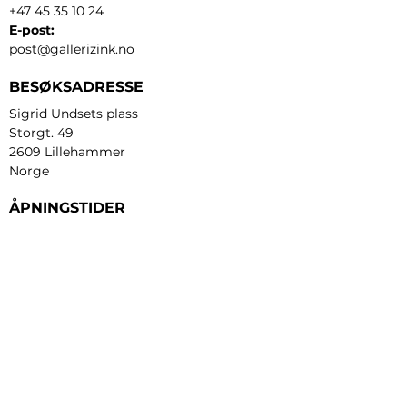
+47 45 35 10 24
E-post:
post@gallerizink.no
BESØKSADRESSE
Sigrid Undsets plass
Storgt. 49
2609 Lillehammer
Norge
ÅPNINGSTIDER
Tirsdag - fredag:
12 - 17
Lørdag:
11 - 16
Søndag:
13 - 16
​Mandag:
etter avtale
Personvern og cookies