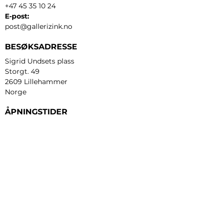
+47 45 35 10 24
E-post:
post@gallerizink.no
BESØKSADRESSE
Sigrid Undsets plass
Storgt. 49
2609 Lillehammer
Norge
ÅPNINGSTIDER
Tirsdag - fredag:
12 - 17
Lørdag:
11 - 16
Søndag:
13 - 16
​Mandag:
etter avtale
Personvern og cookies