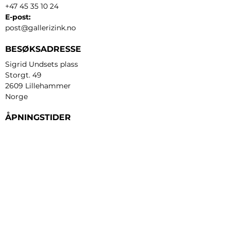
+47 45 35 10 24
E-post:
post@gallerizink.no
BESØKSADRESSE
Sigrid Undsets plass
Storgt. 49
2609 Lillehammer
Norge
ÅPNINGSTIDER
Tirsdag - fredag:
12 - 17
Lørdag:
11 - 16
Søndag:
13 - 16
​Mandag:
etter avtale
Personvern og cookies