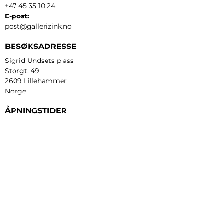
+47 45 35 10 24
E-post:
post@gallerizink.no
BESØKSADRESSE
Sigrid Undsets plass
Storgt. 49
2609 Lillehammer
Norge
ÅPNINGSTIDER
Tirsdag - fredag:
12 - 17
Lørdag:
11 - 16
Søndag:
13 - 16
​Mandag:
etter avtale
Personvern og cookies