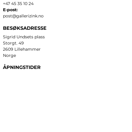
+47 45 35 10 24
E-post:
post@gallerizink.no
BESØKSADRESSE
Sigrid Undsets plass
Storgt. 49
2609 Lillehammer
Norge
ÅPNINGSTIDER
Tirsdag - fredag:
12 - 17
Lørdag:
11 - 16
Søndag:
13 - 16
​Mandag:
etter avtale
Personvern og cookies