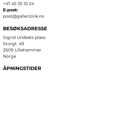
+47 45 35 10 24
E-post:
post@gallerizink.no
BESØKSADRESSE
Sigrid Undsets plass
Storgt. 49
2609 Lillehammer
Norge
ÅPNINGSTIDER
Tirsdag - fredag:
12 - 17
Lørdag:
11 - 16
Søndag:
13 - 16
​Mandag:
etter avtale
Personvern og cookies