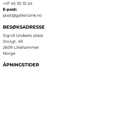
+47 45 35 10 24
E-post:
post@gallerizink.no
BESØKSADRESSE
Sigrid Undsets plass
Storgt. 49
2609 Lillehammer
Norge
ÅPNINGSTIDER
Tirsdag - fredag:
12 - 17
Lørdag:
11 - 16
Søndag:
13 - 16
​Mandag:
etter avtale
Personvern og cookies