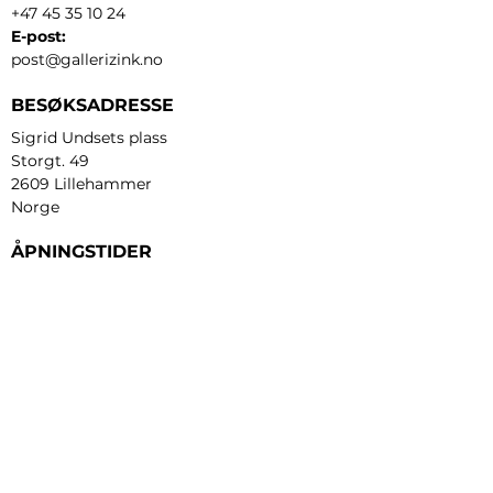
+47 45 35 10 24
E-post:
post@gallerizink.no
BESØKSADRESSE
Sigrid Undsets plass
Storgt. 49
2609 Lillehammer
Norge
ÅPNINGSTIDER
Tirsdag - fredag:
12 - 17
Lørdag:
11 - 16
Søndag:
13 - 16
​Mandag:
etter avtale
Personvern og cookies