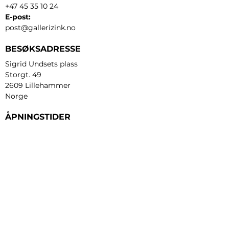
+47 45 35 10 24
E-post:
post@gallerizink.no
BESØKSADRESSE
Sigrid Undsets plass
Storgt. 49
2609 Lillehammer
Norge
ÅPNINGSTIDER
Tirsdag - fredag:
12 - 17
Lørdag:
11 - 16
Søndag:
13 - 16
​Mandag:
etter avtale
Personvern og cookies