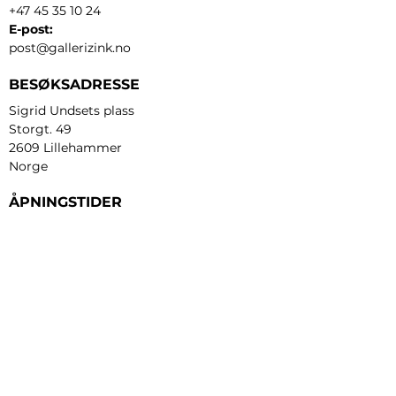
+47 45 35 10 24
E-post:
post@gallerizink.no
BESØKSADRESSE
Sigrid Undsets plass
Storgt. 49
2609 Lillehammer
Norge
ÅPNINGSTIDER
Tirsdag - fredag:
12 - 17
Lørdag:
11 - 16
Søndag:
13 - 16
​Mandag:
etter avtale
Personvern og cookies