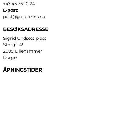
+47 45 35 10 24
E-post:
post@gallerizink.no
BESØKSADRESSE
Sigrid Undsets plass
Storgt. 49
2609 Lillehammer
Norge
ÅPNINGSTIDER
Tirsdag - fredag:
12 - 17
Lørdag:
11 - 16
Søndag:
13 - 16
​Mandag:
etter avtale
Personvern og cookies